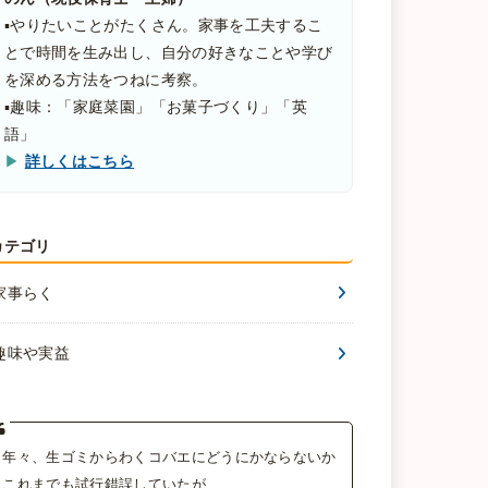
▪️やりたいことがたくさん。家事を工夫するこ
とで時間を生み出し、自分の好きなことや学び
を深める方法をつねに考察。
▪️趣味：「家庭菜園」「お菓子づくり」「英
語」
▶
詳しくはこちら
カテゴリ
家事らく
趣味や実益
年々、生ゴミからわくコバエにどうにかならないか
これまでも試行錯誤していたが