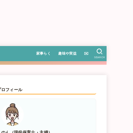
家事らく
趣味や実益
✉️
SEARCH
プロフィール
のん（現役保育士・主婦）