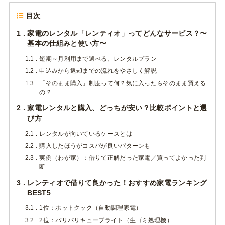
目次
1
家電のレンタル「レンティオ」ってどんなサービス？〜
基本の仕組みと使い方〜
1.1
短期～月利用まで選べる、レンタルプラン
1.2
申込みから返却までの流れをやさしく解説
1.3
「そのまま購入」制度って何？気に入ったらそのまま買える
の？
2
家電レンタルと購入、どっちが安い？比較ポイントと選
び方
2.1
レンタルが向いているケースとは
2.2
購入したほうがコスパが良いパターンも
2.3
実例（わが家）：借りて正解だった家電／買ってよかった判
断
3
レンティオで借りて良かった！おすすめ家電ランキング
BEST5
3.1
1位：ホットクック（自動調理家電）
3.2
2位：パリパリキューブライト（生ゴミ処理機）