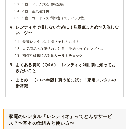
3.3
3位：ドラム式洗濯乾燥機
3.4
4位：空気清浄機
3.5
5位：コードレス掃除機（スティック型）
4
レンティオで損しないために！注意点まとめ〜失敗しな
いコツ〜
4.1
長期レンタルはお得？それとも損？
4.2
人気商品の在庫切れに注意！予約のタイミングとは
4.3
補償や破損時の対応ルールもチェック
5
よくある質問（Q&A）｜レンティオ利用前に知ってお
きたいこと
6
まとめ｜【2025年版】買う前に試す！家電レンタルの
新常識
家電のレンタル「
レンティオ」ってどんなサービ
ス？〜基本の仕組みと使い方
〜