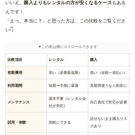
いいえ。
購入よりもレンタルの方が安くなるケース
もある
んです！
「えっ、本当に？」と思った方は、この比較をご覧くださ
い👇
比較項目
レンタル
購入
初期費用
安い（必要最低限）
高い（全額一括払い）
利用期間
短期〜中期に最適
長期間使うなら割安に
基本不要（レンタル会
メンテナンス
自己責任で対応が必要
社が対応）
試せないまま購入リス
試用・体験
気軽にできる
クあり