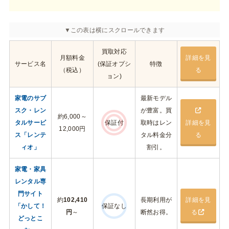
買取対応
月額料金
詳細を見
サービス名
(保証オプシ
特徴
（税込）
る
ョン)
家電のサブ
最新モデル
スク・レン
が豊富。買
約6,000～
タルサービ
保証付
取時はレン
詳細を見
12,000円
ス「レンテ
タル料金分
る
ィオ」
割引。
家電・家具
レンタル専
門サイト
約
102,410
長期利用が
詳細を見
「かして！
保証なし
円
～
断然お得。
る
どっとこ